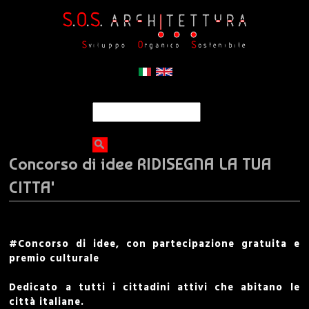
Jump to navigation
S
S
e
a
e
r
Concorso di idee RIDISEGNA LA TUA
c
a
h
CITTA'
r
c
#Concorso
di idee, con partecipazione gratuita e
premio culturale
h
Dedicato a tutti i cittadini attivi che abitano le
f
città italiane.