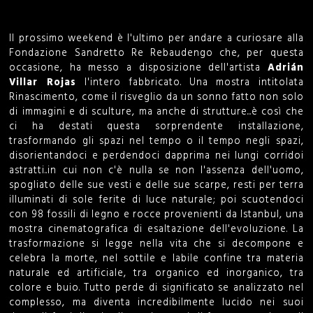
o
Il prossimo weekend è l'ultimo per andare a curiosare alla
r
Fondazione Sandretto Re Rebaudengo che, per questa
occasione, ha messo a disposizione dell'artista
Adrián
m
Villar Rojas
l'intero fabbricato. Una mostra intitolata
Rinascimento, come il risveglio da un sonno fatto non solo
di immagini e di sculture, ma anche di strutture...è così che
ci ha destati questa sorprendente installazione,
trasformando gli spazi nel tempo o il tempo negli spazi,
disorientandoci e perdendoci dapprima nei lungi corridoi
astratti..in cui non c'è nulla se non l'assenza dell'uomo,
spogliato delle sue vesti e delle sue scarpe, resti per terra
illuminati di sole ferite di luce naturale; poi scuotendoci
con 98 fossili di legno e rocce provenienti da Istanbul, una
mostra cinematografica di esaltazione dell'evoluzione. La
trasformazione si legge nella vita che si decompone e
celebra la morte, nel sottile e labile confine tra materia
naturale ed artificiale, tra organico ed inorganico, tra
colore e buio. Tutto perde di significato se analizzato nel
complesso, ma diventa incredibilmente lucido nei suoi