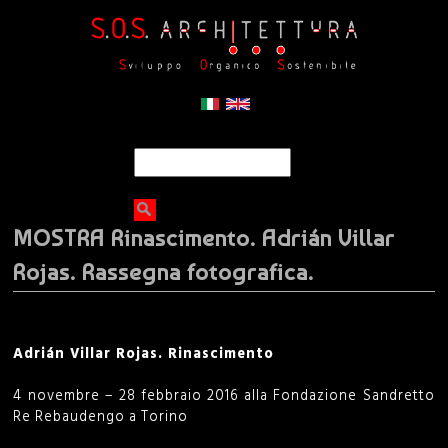
Jump to navigation
S
S
e
a
e
r
MOSTRA Rinascimento. Adrián Villar
c
a
h
Rojas. Rassegna fotografica.
r
c
Adrián Villar Rojas. Rinascimento
h
4 novembre – 28 febbraio 2016 alla Fondazione Sandretto
Re Rebaudengo a Torino
f