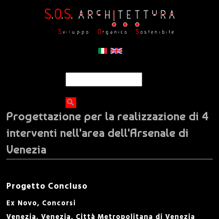
Jump to navigation
S
S
e
a
e
r
Progettazione per la realizzazione di 4
c
a
h
interventi nell'area dell'Arsenale di
r
Venezia
c
Progetto Concluso
h
Ex Novo
Concorsi
f
Venezia
,
Venezia, Città Metropolitana di Venezia