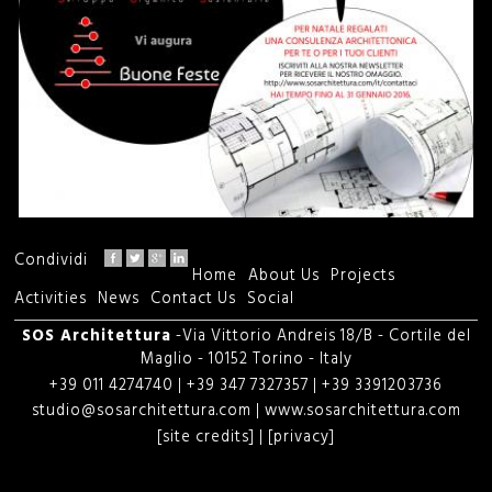
Condividi
Home
About Us
Projects
M
Activities
News
Contact Us
Social
a
SOS Architettura
-Via Vittorio Andreis 18/B - Cortile del
Maglio - 10152 Torino - Italy
i
+39 011 4274740 | +39 347 7327357 | +39 3391203736
studio@sosarchitettura.com
|
www.sosarchitettura.com
n
[site credits]
|
[privacy]
m