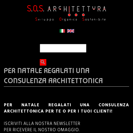
Jump to navigation
S
S
e
a
e
r
PER NATALE REGALATI UNA
c
a
h
CONSULENZA ARCHITETTONICA
r
c
PER NATALE REGALATI UNA CONSULENZA
ARCHITETTONICA PER TE O PER I TUOI CLIENTI!
h
ISCRIVITI ALLA NOSTRA NEWSLETTER
f
PER RICEVERE IL NOSTRO OMAGGIO.